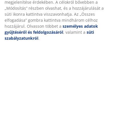
Személyre szabott élményt nyújtunk
A JYSK-nél sütiket és mobilazonosítókat használunk a
weboldalunkon tett látogatások kellemes élményének biztosítás
érdekében. A sütik információkat gyűjtenek Önről a funkcionalit
biztosítása, a statisztikák és a releváns marketing érdekében.
Marketing sütik elfogadásakor megosztjuk böngészési adatait
marketingpartnerekkel (pl. Google, Meta és TikTok) személyre
szabott és statikus hirdetések megjelenítése érdekében. A célok
bővebben a „Módosítás” részben olvashat, és a hozzájárulását a 
ikonra kattintva visszavonhatja. Az „Összes elfogadása” gombra
kattintva mindhárom célhoz hozzájárul. Olvasson többet a
személyes adatok gyűjtéséről és feldolgozásáról
, valamint a
sü
szabályzatunkról
.