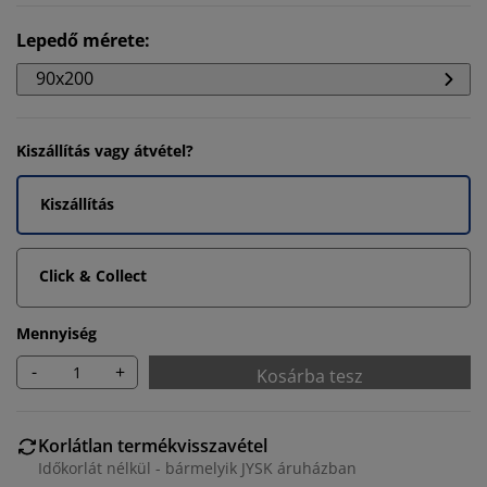
Lepedő mérete
:
90x200
Kiszállítás vagy átvétel?
Kiszállítás
Click & Collect
Mennyiség
-
+
Kosárba tesz
Korlátlan termékvisszavétel
Időkorlát nélkül - bármelyik JYSK áruházban