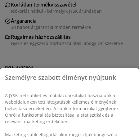
Korlátlan termékvisszavétel
Időkorlát nélkül - bármelyik JYSK áruházban
Árgarancia
30 napos árgarancia minden termékre
Rugalmas házhozszállítás
Gyors és egyszerű házhozszállítás, ahogy Ön szeretné
SKU: 1425001
Részletes Adatok
Értékelések
(
47
)