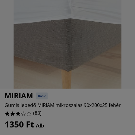
útorápolók és kiegészítők
ltéri világítás
epedők
gykeretek
lágítás
%
emping
uhásszekrények
gyalapok
áztartás
%
álószoba bútorok
gyrácsok
yerekszoba
%
yerek matracok
osási kiegészítők
yerekágyak
MIRIAM
Basic
Gumis lepedő MIRIAM mikroszálas 90x200x25 fehér
(
83
)
1350 Ft
/db