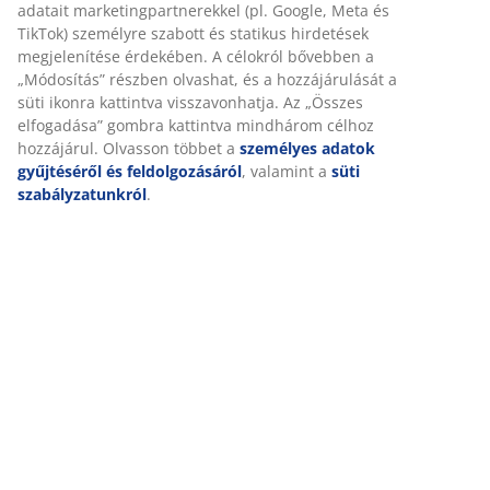
adatait marketingpartnerekkel (pl. Google, Meta és
TikTok) személyre szabott és statikus hirdetések
Értékelések
megjelenítése érdekében. A célokról bővebben a
(
83
)
„Módosítás” részben olvashat, és a hozzájárulását a
süti ikonra kattintva visszavonhatja. Az „Összes
elfogadása” gombra kattintva mindhárom célhoz
hozzájárul. Olvasson többet a
személyes adatok
Kiszállítás
gyűjtéséről és feldolgozásáról
, valamint a
süti
szabályzatunkról
.