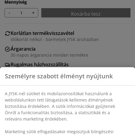
Mennyiség
-
+
Kosárba tesz
Korlátlan termékvisszavétel
Időkorlát nélkül - bármelyik JYSK áruházban
Árgarancia
30 napos árgarancia minden termékre
Rugalmas házhozszállítás
Gyors és egyszerű házhozszállítás, ahogy Ön szeretné
SKU: 1449742
Részletes Adatok