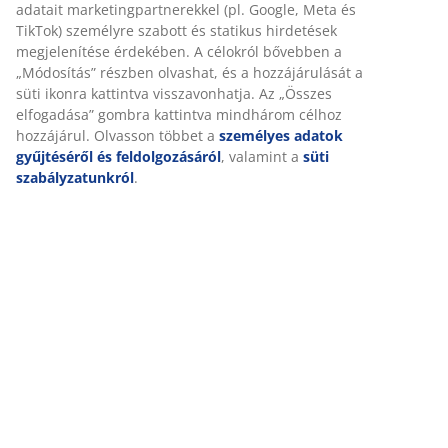
Értékelések
(
81
)
Kiszállítás