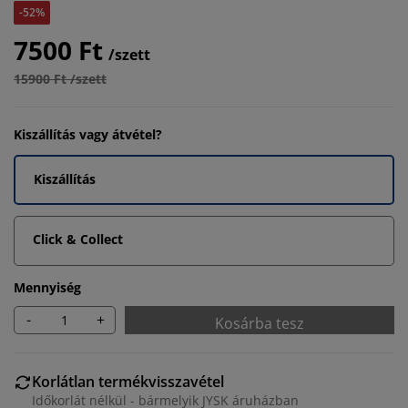
-52%
7500 Ft
/szett
15900 Ft /szett
Kiszállítás vagy átvétel?
Kiszállítás
Click & Collect
Mennyiség
-
+
Kosárba tesz
Korlátlan termékvisszavétel
Időkorlát nélkül - bármelyik JYSK áruházban