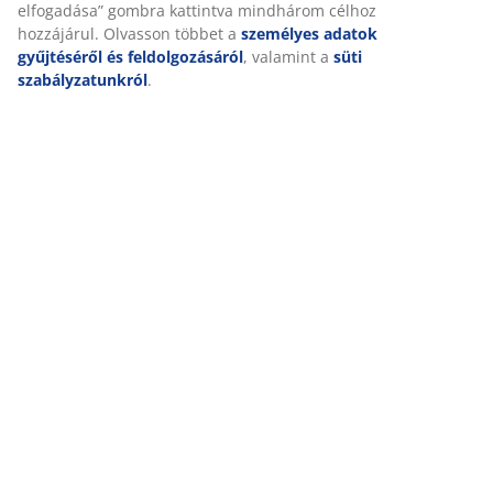
A márkáról
Személyre szabott élményt nyújtunk
A JYSK-nél sütiket és mobilazonosítókat használunk a weboldalu
Kiszállítás
látogatások kellemes élményének biztosítása érdekében. A sütik
információkat gyűjtenek Önről a funkcionalitás biztosítása, a stat
és a releváns marketing érdekében.
Marketing sütik elfogadásakor megosztjuk böngészési adatait
marketingpartnerekkel (pl. Google, Meta és TikTok) személyre sz
statikus hirdetések megjelenítése érdekében. A célokról bővebb
„Módosítás” részben olvashat, és a hozzájárulását a süti ikonra k
visszavonhatja. Az „Összes elfogadása” gombra kattintva mind
célhoz hozzájárul. Olvasson többet a
személyes adatok gyűjtésé
feldolgozásáról
, valamint a
süti szabályzatunkról
.