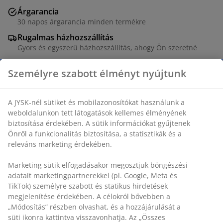
Árgarancia
30 napos árgarancia minden termékre
Rugalmas házhozszállítás
Gyors és egyszerű házhozszállítás, ahogy Ön szeretné
100% pamut. 140x200 + 70x80/90 cm
SKU: 7398670
Részletes Adatok
Értékelések
(
3
)