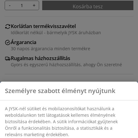
-
+
Kosárba tesz
Korlátlan termékvisszavétel
Időkorlát nélkül - bármelyik JYSK áruházban
Árgarancia
30 napos árgarancia minden termékre
Rugalmas házhozszállítás
Gyors és egyszerű házhozszállítás, ahogy Ön szeretné
60% pamut/40% bambusz viszkóz. 140x200 + 70x80/90
cm
SKU: 1811170