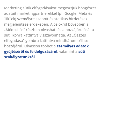
Részletes Adatok
Értékelések
(
0
)
A márkáról
Kiszállítás
Személyre szabott élményt nyújtunk