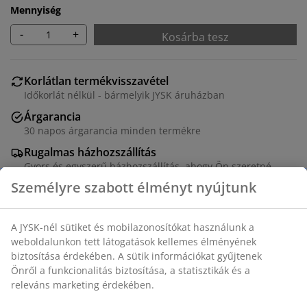
Mennyiség
-
+
Kosárba tesz
Korlátlan termékvisszavétel
Időkorlát nélkül - bármelyik JYSK áruházban
Árgarancia
30 napos árgarancia minden termékre
Rugalmas házhozszállítás
Gyors és egyszerű házhozszállítás, ahogy Ön szeretné
Poliészter/pamutkrepp. 140x200 + 70x80/90 cm
SKU: 1845670
Személyre szabott élményt nyújtunk