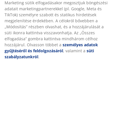
A JYSK-nél sütiket és mobilazonosítókat használunk a
Részletes Adatok
weboldalunkon tett látogatások kellemes élményének
biztosítása érdekében. A sütik információkat gyűjtenek
Önről a funkcionalitás biztosítása, a statisztikák és a
releváns marketing érdekében.
Értékelések
Marketing sütik elfogadásakor megosztjuk böngészési
(
0
)
adatait marketingpartnerekkel (pl. Google, Meta és TikTok)
személyre szabott és statikus hirdetések megjelenítése
érdekében. A célokról bővebben a „Módosítás” részben
Kiszállítás
olvashat, és a hozzájárulását a süti ikonra kattintva
visszavonhatja. Az „Összes elfogadása” gombra kattintva
mindhárom célhoz hozzájárul. Olvasson többet a
személyes
adatok gyűjtéséről és feldolgozásáról
, valamint a
süti
szabályzatunkról
.