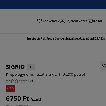
Kedvencek
Bejelentkezés
Kosár
és
Inspiráció
Reklámújságok
Áruházak
Vevőszolgálat
B2B
Állás
SIGRID
Plus
Krepp ágyneműhuzat SIGRID 140x200 petrol
(
0
)
-28%
6750 Ft
/szett
9490 Ft /szett