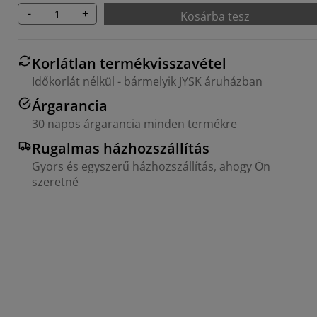
-
+
Kosárba tesz
Korlátlan termékvisszavétel
Időkorlát nélkül - bármelyik JYSK áruházban
Árgarancia
30 napos árgarancia minden termékre
Rugalmas házhozszállítás
Gyors és egyszerű házhozszállítás, ahogy Ön
szeretné