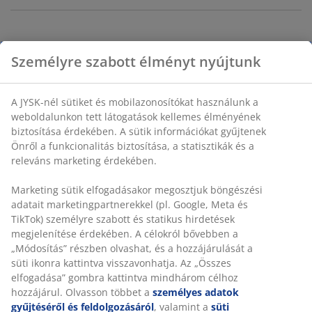
100% pamut. 140x200 + 70x80/90 cm
Személyre szabott élményt nyújtunk
SKU: 1844270
A JYSK-nél sütiket és mobilazonosítókat használunk a
weboldalunkon tett látogatások kellemes élményének
biztosítása érdekében. A sütik információkat gyűjtenek
Részletes Adatok
Önről a funkcionalitás biztosítása, a statisztikák és a
releváns marketing érdekében.
Marketing sütik elfogadásakor megosztjuk böngészési
Értékelések
adatait marketingpartnerekkel (pl. Google, Meta és
TikTok) személyre szabott és statikus hirdetések
(
5
)
megjelenítése érdekében. A célokról bővebben a
„Módosítás” részben olvashat, és a hozzájárulását a
süti ikonra kattintva visszavonhatja. Az „Összes
Kiszállítás
elfogadása” gombra kattintva mindhárom célhoz
hozzájárul. Olvasson többet a
személyes adatok
gyűjtéséről és feldolgozásáról
, valamint a
süti