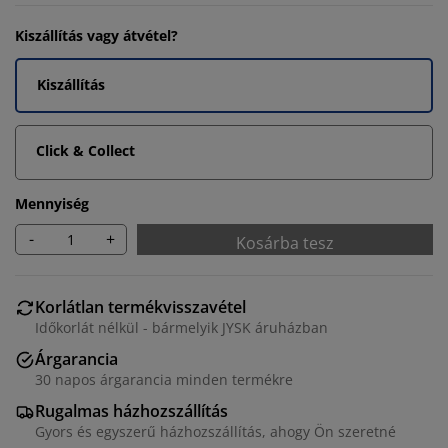
Kiszállítás vagy átvétel?
Kiszállítás
Click & Collect
Mennyiség
-
+
Kosárba tesz
Korlátlan termékvisszavétel
Időkorlát nélkül - bármelyik JYSK áruházban
Árgarancia
30 napos árgarancia minden termékre
Rugalmas házhozszállítás
Gyors és egyszerű házhozszállítás, ahogy Ön szeretné