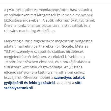
OEKO-TEX® STANDARD 100:
Káros anyagokra
tesztelve
FSC® Mix:
A termékben található fa és erdőalapú
anyagok FSC® tanúsítvánnyal rendelkező vagy
újrahasznosított, illetve más ellenőrzött forrásból
származnak
Összeszerelés
Ez a fejtámla közvetlenül a padlóra állítható, és a
biztonságos rögzítés érdekében falhoz kell helyezni.
Szín
Egyenletes megjelenés érdekében párosítsa a fejtámlát
más, azonos Szürke-40 színkódú alváshoz használt
termékekkel.
OEKO-TEX® STANDARD 100
Ez a termék OEKO-TEX® STANDARD 100 tanúsítvánnyal
rendelkezik. Ez azt jelenti, hogy minden alkatrészt
független OEKO-TEX® intézmények tesztelnek, és