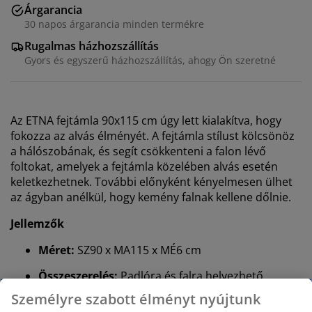
Árgarancia
30 napos árgarancia minden termékre
Rugalmas házhozszállítás
Gyors és egyszerű házhozszállítás, ahogy Ön szeretné
Az ETNA fejtámla 90x115 cm úgy lett kialakítva, hogy
fokozza az alvás élményét. A fejtámla stílust kölcsönöz
a hálószobának, és segít csökkenteni a falon lévő
foltokat, amelyek a fejtámla közelében alvás esetén
keletkezhetnek. További előnyként kényelmesen ülhet
az ágyban anélkül, hogy kemény falnak kellene dőlnie.
Jellemzők
Méret:
SZ90 x MA115 x MÉ6 cm
Összeszerelés:
Padlóra és falra helyezhető
Szín:
Szürke-40