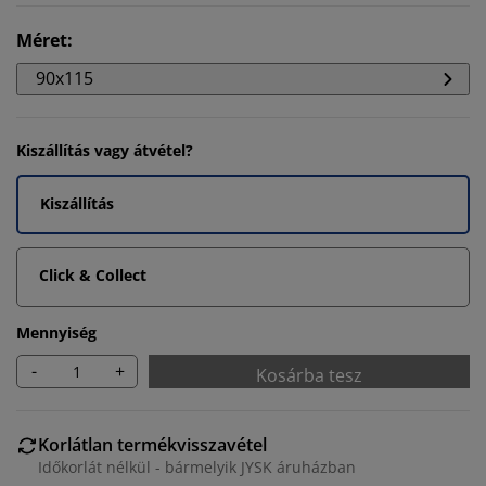
Méret
:
90x115
Kiszállítás vagy átvétel?
Kiszállítás
Click & Collect
Mennyiség
-
+
Kosárba tesz
Korlátlan termékvisszavétel
Időkorlát nélkül - bármelyik JYSK áruházban