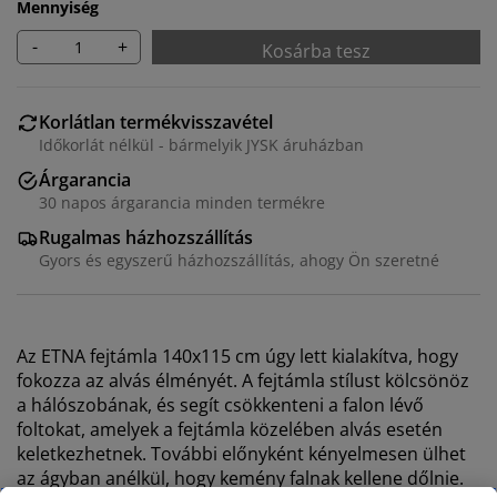
Mennyiség
-
+
Kosárba tesz
Korlátlan termékvisszavétel
Időkorlát nélkül - bármelyik JYSK áruházban
Árgarancia
30 napos árgarancia minden termékre
Rugalmas házhozszállítás
Gyors és egyszerű házhozszállítás, ahogy Ön szeretné
Az ETNA fejtámla 140x115 cm úgy lett kialakítva, hogy
fokozza az alvás élményét. A fejtámla stílust kölcsönöz
a hálószobának, és segít csökkenteni a falon lévő
foltokat, amelyek a fejtámla közelében alvás esetén
keletkezhetnek. További előnyként kényelmesen ülhet
az ágyban anélkül, hogy kemény falnak kellene dőlnie.