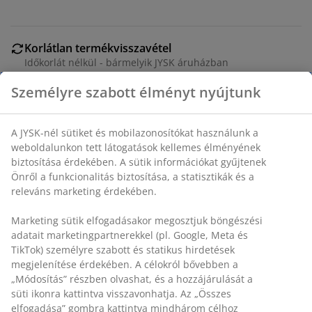
Korlátlan termékvisszavétel
Időkorlát nélkül - bármelyik JYSK áruházban
Árgarancia
30 napos árgarancia minden termékre
Rugalmas házhozszállítás
Gyors és egyszerű házhozszállítás, ahogy Ön szeretné
SKU: 2774800
Használati útmutatók és figyelmeztetések
Személyre szabott élményt nyújtunk
A JYSK-nél sütiket és mobilazonosítókat használunk a
Részletes Adatok
weboldalunkon tett látogatások kellemes élményének biztosítás
érdekében. A sütik információkat gyűjtenek Önről a