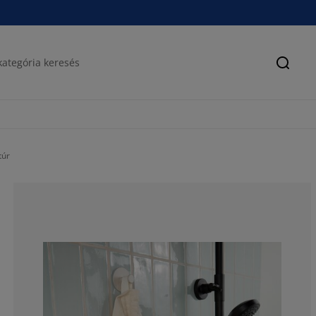
Keres
túr
80%
13.33333333333