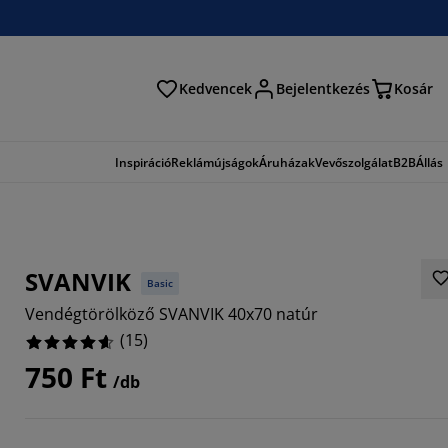
Kedvencek
Bejelentkezés
Kosár
és
Inspiráció
Reklámújságok
Áruházak
Vevőszolgálat
B2B
Állás
SVANVIK
Basic
Vendégtörölköző SVANVIK 40x70 natúr
(
15
)
750 Ft
/db
3334%