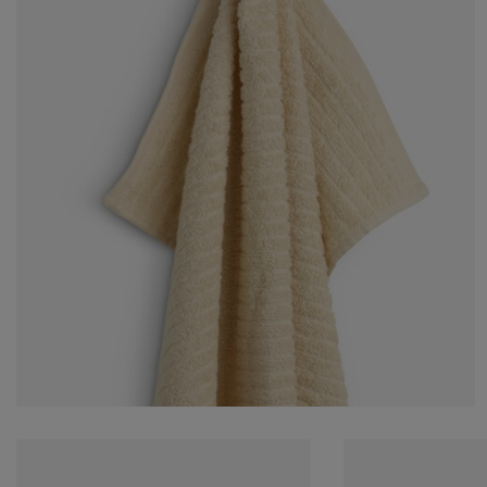
torápolók és kiegészítők
ltéri világítás
pedők
ykeretek
lágítás
mping
hásszekrények
yalapok
ztartás
lószoba bútorok
yrácsok
erekszoba
erek matracok
sási kiegészítők
erekágyak