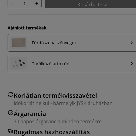
-
+
Kosárba tesz
Ajánlott termékek
Fürdőszobaszőnyegek
Törölközőtartó rúd
Korlátlan termékvisszavétel
Időkorlát nélkül - bármelyik JYSK áruházban
Árgarancia
30 napos árgarancia minden termékre
Rugalmas házhozszállítás