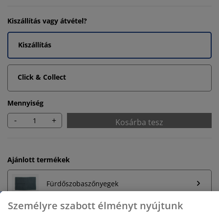
Kiszállítás vagy átvétel?
Kiszállítás
Click & Collect
Mennyiség
-
+
Kosárba tesz
Ajánlott termékek
Fürdőszobaszőnyegek
Személyre szabott élményt nyújtunk
Törölközőtartó rúd