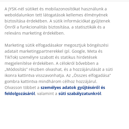
A JYSK-nél sütiket és mobilazonosítókat használunk a
weboldalunkon tett látogatások kellemes élményének
biztosítása érdekében. A sütik információkat gyűjtenek
Önről a funkcionalitás biztosítása, a statisztikák és a
releváns marketing érdekében.
Korlátlan termékvisszavétel
Időkorlát nélkül - bármelyik JYSK áruházban
Marketing sütik elfogadásakor megosztjuk böngészési
Árgarancia
adatait marketingpartnerekkel (pl. Google, Meta és
30 napos árgarancia minden termékre
TikTok) személyre szabott és statikus hirdetések
megjelenítése érdekében. A célokról bővebben a
Rugalmas házhozszállítás
„Módosítás” részben olvashat, és a hozzájárulását a
Gyors és egyszerű házhozszállítás, ahogy Ön szeretné
süti ikonra kattintva visszavonhatja. Az „Összes
elfogadása” gombra kattintva mindhárom célhoz
hozzájárul. Olvasson többet a
személyes adatok
gyűjtéséről és feldolgozásáról
, valamint a
süti
SKU: 2332568
szabályzatunkról
.
Részletes Adatok