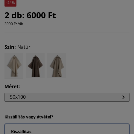
-24%
2 db: 6000 Ft
3990 Ft /db
Szín
:
Natúr
Méret
:
50x100
Kiszállítás vagy átvétel?
Kiszállítás