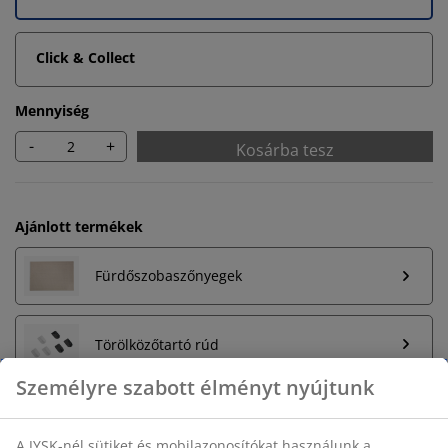
Click & Collect
Mennyiség
-
+
Kosárba tesz
Ajánlott termékek
Fürdőszobaszőnyegek
Törölközőtartó rúd
Korlátlan termékvisszavétel