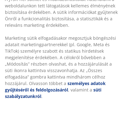
Időkorlát nélkül - bármelyik JYSK áruházban
Árgarancia
30 napos árgarancia minden termékre
Rugalmas házhozszállítás
Gyors és egyszerű házhozszállítás, ahogy Ön szeretné
Személyre szabott élményt nyújtunk
100% pamut. Puha, vastag és jó a nedvszívó képessége.
500 g/m². 50x100 cm
A JYSK-nél sütiket és mobilazonosítókat használunk a
SKU: 2350200
weboldalunkon tett látogatások kellemes élményének biztosítás
érdekében. A sütik információkat gyűjtenek Önről a funkcionalit
biztosítása, a statisztikák és a releváns marketing érdekében.
Részletes Adatok
Marketing sütik elfogadásakor megosztjuk böngészési adatait
marketingpartnerekkel (pl. Google, Meta és TikTok) személyre
szabott és statikus hirdetések megjelenítése érdekében. A
célokról bővebben a „Módosítás” részben olvashat, és a