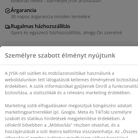
Időkorlát nélkül - bármelyik JYSK áruházban
biztosítása érdekében. A sütik információkat gyűjtenek
Árgarancia
Önről a funkcionalitás biztosítása, a statisztikák és a
30 napos árgarancia minden termékre
releváns marketing érdekében.
Rugalmas házhozszállítás
Marketing sütik elfogadásakor megosztjuk böngészési
Gyors és egyszerű házhozszállítás, ahogy Ön szeretné
adatait marketingpartnerekkel (pl. Google, Meta és
TikTok) személyre szabott és statikus hirdetések
megjelenítése érdekében. A célokról bővebben a
„Módosítás” részben olvashat, és a hozzájárulását a
100% pamut. Puha és jó a nedvszívó képessége. 515
süti ikonra kattintva visszavonhatja. Az „Összes
g/m². 50x90 cm
elfogadása” gombra kattintva mindhárom célhoz
hozzájárul. Olvasson többet a
személyes adatok
gyűjtéséről és feldolgozásáról
, valamint a
süti
SKU: 2350407
szabályzatunkról
.
Részletes Adatok
Értékelések