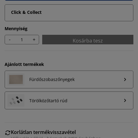
Click & Collect
Mennyiség
-
+
Kosárba tesz
Ajánlott termékek
Fürdőszobaszőnyegek
Törölközőtartó rúd
Személyre szabott élményt nyújtunk
A JYSK-nél sütiket és mobilazonosítókat használunk a
Korlátlan termékvisszavétel
weboldalunkon tett látogatások kellemes élményének