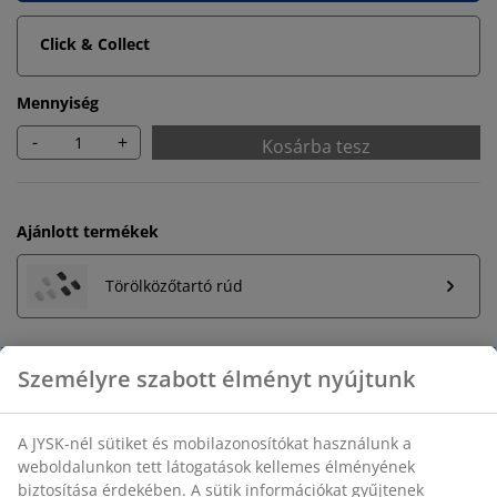
Click & Collect
Mennyiség
-
+
Kosárba tesz
Ajánlott termékek
Törölközőtartó rúd
Korlátlan termékvisszavétel
Időkorlát nélkül - bármelyik JYSK áruházban
Árgarancia
30 napos árgarancia minden termékre