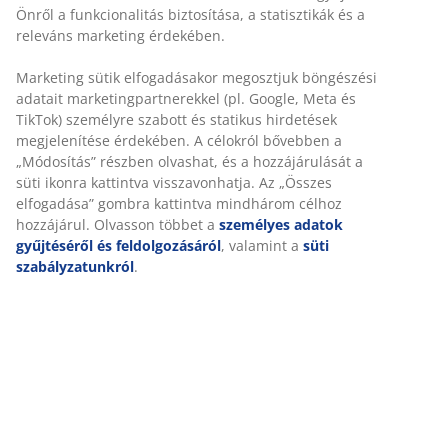
Rugalmas házhozszállítás
Gyors és egyszerű házhozszállítás, ahogy Ön szeretné
100% pamut. Puha és jó a nedvszívó képessége. 515
g/m². 50x90 cm
SKU: 2350401
Részletes Adatok
Értékelések
(
19
)