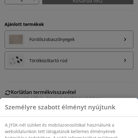
Kosárba tesz
Ajánlott termékek
Fürdőszobaszőnyegek
Törölközőtartó rúd
Korlátlan termékvisszavétel
Időkorlát nélkül - bármelyik JYSK áruházban
Személyre szabott élményt nyújtunk
Árgarancia
30 napos árgarancia minden termékre
Rugalmas házhozszállítás
A JYSK-nél sütiket és mobilazonosítókat használunk a
Gyors és egyszerű házhozszállítás, ahogy Ön szeretné
weboldalunkon tett látogatások kellemes élményének
biztosítása érdekében. A sütik információkat gyűjtenek