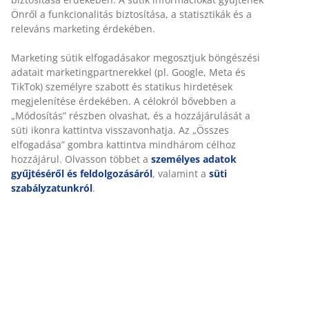
Önről a funkcionalitás biztosítása, a statisztikák és a
releváns marketing érdekében.
100% pamut. Puha, vastag és jó a nedvszívó képessége.
500 g/m². 50x100 cm
Marketing sütik elfogadásakor megosztjuk böngészési
adatait marketingpartnerekkel (pl. Google, Meta és
TikTok) személyre szabott és statikus hirdetések
SKU: 2526200
megjelenítése érdekében. A célokról bővebben a
„Módosítás” részben olvashat, és a hozzájárulását a
süti ikonra kattintva visszavonhatja. Az „Összes
elfogadása” gombra kattintva mindhárom célhoz
Részletes Adatok
hozzájárul. Olvasson többet a
személyes adatok
gyűjtéséről és feldolgozásáról
, valamint a
süti
szabályzatunkról
.
Értékelések
(
9
)
A márkáról