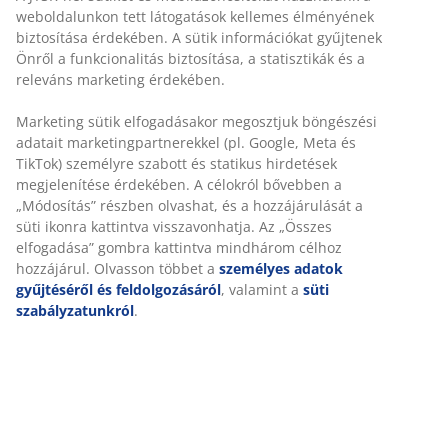
Korlátlan termékvisszavétel
Időkorlát nélkül - bármelyik JYSK áruházban
Árgarancia
30 napos árgarancia minden termékre
Rugalmas házhozszállítás
Gyors és egyszerű házhozszállítás, ahogy Ön szeretné
SKU: 2117242
Részletes Adatok
Értékelések