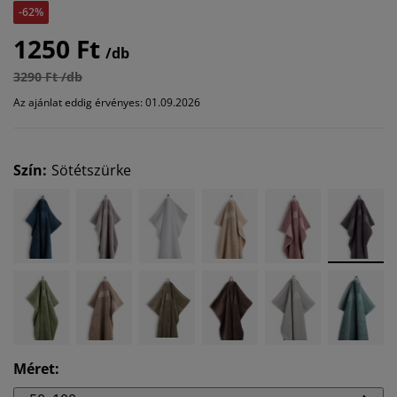
-62%
1250 Ft
/db
3290 Ft /db
Az ajánlat eddig érvényes: 01.09.2026
Szín
:
Sötétszürke
Méret
: