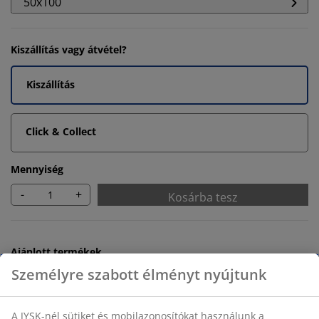
50x100
Kiszállítás vagy átvétel?
Kiszállítás
Click & Collect
Mennyiség
-
+
Kosárba tesz
Ajánlott termékek
Törölközőtartó rúd