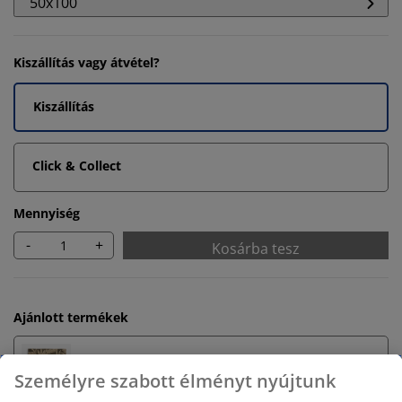
50x100
Kiszállítás vagy átvétel?
Kiszállítás
Click & Collect
Mennyiség
-
+
Kosárba tesz
Ajánlott termékek
Fürdőszobaszőnyegek
Személyre szabott élményt nyújtunk