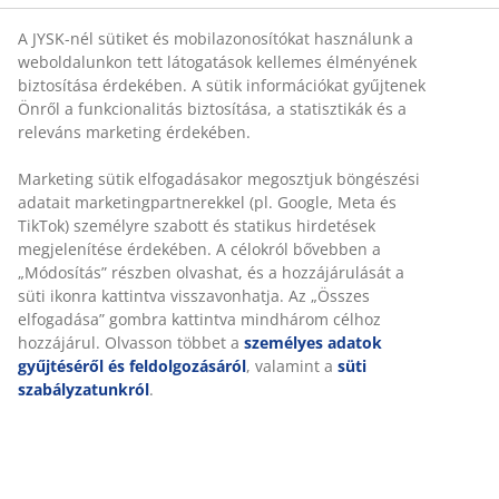
Törölközőtartó rúd
A JYSK-nél sütiket és mobilazonosítókat használunk a
weboldalunkon tett látogatások kellemes élményének
biztosítása érdekében. A sütik információkat gyűjtenek
Önről a funkcionalitás biztosítása, a statisztikák és a
releváns marketing érdekében.
Korlátlan termékvisszavétel
Időkorlát nélkül - bármelyik JYSK áruházban
Marketing sütik elfogadásakor megosztjuk böngészési
Árgarancia
adatait marketingpartnerekkel (pl. Google, Meta és
30 napos árgarancia minden termékre
TikTok) személyre szabott és statikus hirdetések
megjelenítése érdekében. A célokról bővebben a
Rugalmas házhozszállítás
„Módosítás” részben olvashat, és a hozzájárulását a
Gyors és egyszerű házhozszállítás, ahogy Ön szeretné
süti ikonra kattintva visszavonhatja. Az „Összes
elfogadása” gombra kattintva mindhárom célhoz
hozzájárul. Olvasson többet a
személyes adatok
100% pamut. Puha, vastag és jó a nedvszívó képessége.
gyűjtéséről és feldolgozásáról
, valamint a
süti
500 g/m². 50x100 cm
szabályzatunkról
.
SKU: 2141527