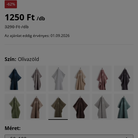
-62%
1250 Ft
/db
3290 Ft /db
Az ajánlat eddig érvényes: 01.09.2026
Szín
:
Olívazöld
Méret
: