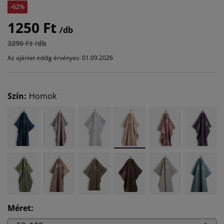
-62%
1250 Ft
/db
3290 Ft /db
Az ajánlat eddig érvényes: 01.09.2026
Szín
:
Homok
Méret
: