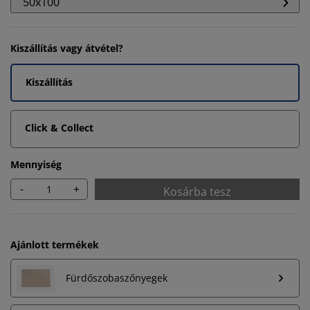
50x100
Kiszállítás vagy átvétel?
Kiszállítás
Click & Collect
Mennyiség
-
+
Kosárba tesz
Ajánlott termékek
Személyre szabott élményt nyújtunk
Fürdőszobaszőnyegek