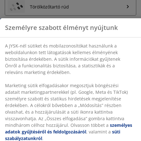
A JYSK-nél sütiket és mobilazonosítókat használunk a
Törölközőtartó rúd
weboldalunkon tett látogatások kellemes élményének
biztosítása érdekében. A sütik információkat gyűjtenek
Önről a funkcionalitás biztosítása, a statisztikák és a
releváns marketing érdekében.
Korlátlan termékvisszavétel
Marketing sütik elfogadásakor megosztjuk böngészési
Időkorlát nélkül - bármelyik JYSK áruházban
adatait marketingpartnerekkel (pl. Google, Meta és
Árgarancia
TikTok) személyre szabott és statikus hirdetések
30 napos árgarancia minden termékre
megjelenítése érdekében. A célokról bővebben a
„Módosítás” részben olvashat, és a hozzájárulását a
Rugalmas házhozszállítás
süti ikonra kattintva visszavonhatja. Az „Összes
Gyors és egyszerű házhozszállítás, ahogy Ön szeretné
elfogadása” gombra kattintva mindhárom célhoz
hozzájárul. Olvasson többet a
személyes adatok
gyűjtéséről és feldolgozásáról
, valamint a
süti
SKU: 2117204
szabályzatunkról
.
Részletes Adatok