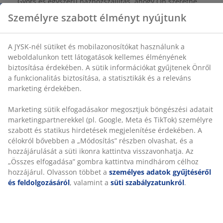
Gyors és egyszerű házhozszállítás, ahogy Ön szeretné
releváns marketing érdekében.
Marketing sütik elfogadásakor megosztjuk böngészési
100% pamut. Puha és jó a nedvszívó képessége. 450
adatait marketingpartnerekkel (pl. Google, Meta és
g/m². 65x130 cm
TikTok) személyre szabott és statikus hirdetések
megjelenítése érdekében. A célokról bővebben a
„Módosítás” részben olvashat, és a hozzájárulását a
SKU: 2337701
süti ikonra kattintva visszavonhatja. Az „Összes
elfogadása” gombra kattintva mindhárom célhoz
hozzájárul. Olvasson többet a
személyes adatok
gyűjtéséről és feldolgozásáról
, valamint a
süti
Részletes Adatok
szabályzatunkról
.
Értékelések
(
105
)
Kiszállítás