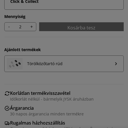
Click & Collect
Mennyiség
-
+
Kosárba tesz
Ajánlott termékek
Törölközőtartó rúd
Személyre szabott élményt nyújtunk
Korlátlan termékvisszavétel
Időkorlát nélkül - bármelyik JYSK áruházban
Árgarancia
A JYSK-nél sütiket és mobilazonosítókat használunk a
30 napos árgarancia minden termékre
weboldalunkon tett látogatások kellemes élményének
biztosítása érdekében. A sütik információkat gyűjtenek
Rugalmas házhozszállítás
Önről a funkcionalitás biztosítása, a statisztikák és a