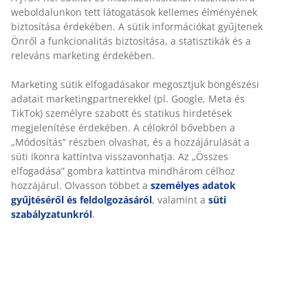
weboldalunkon tett látogatások kellemes élményének
Korlátlan termékvisszavétel
biztosítása érdekében. A sütik információkat gyűjtenek
Időkorlát nélkül - bármelyik JYSK áruházban
Önről a funkcionalitás biztosítása, a statisztikák és a
Árgarancia
releváns marketing érdekében.
30 napos árgarancia minden termékre
Rugalmas házhozszállítás
Marketing sütik elfogadásakor megosztjuk böngészési
adatait marketingpartnerekkel (pl. Google, Meta és
Gyors és egyszerű házhozszállítás, ahogy Ön szeretné
TikTok) személyre szabott és statikus hirdetések
megjelenítése érdekében. A célokról bővebben a
„Módosítás” részben olvashat, és a hozzájárulását a
süti ikonra kattintva visszavonhatja. Az „Összes
100% poliészter (100% újrahasznosított). 50x80 cm
elfogadása” gombra kattintva mindhárom célhoz
hozzájárul. Olvasson többet a
személyes adatok
SKU: 2521258
gyűjtéséről és feldolgozásáról
, valamint a
süti
szabályzatunkról
.
Részletes Adatok