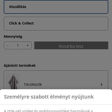
Kiszállítás
Click & Collect
Mennyiség
-
+
Kosárba tesz
Ajánlott termékek
Törülközők
Személyre szabott élményt nyújtunk
A JYSK-nél sütiket és mobilazonosítókat használunk a