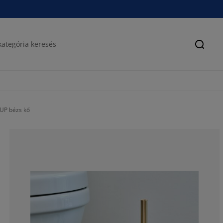
Keres
UP bézs kő
46.1538461538
0%