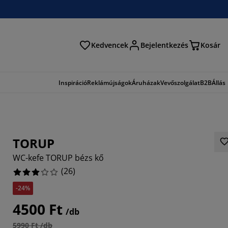
Kedvencek
Bejelentkezés
Kosár
és
Inspiráció
Reklámújságok
Áruházak
Vevőszolgálat
B2B
Állás
TORUP
WC-kefe TORUP bézs kő
(
26
)
-24%
4615%
4500 Ft
/db
5990 Ft /db