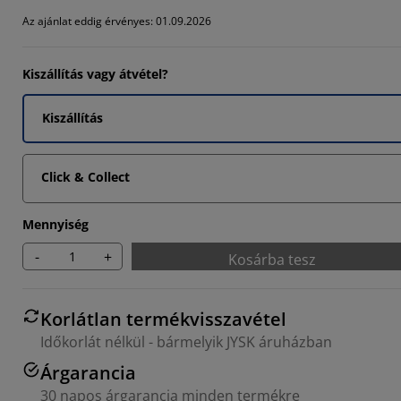
8463%
Az ajánlat eddig érvényes: 01.09.2026
6925%
Kiszállítás vagy átvétel?
9231%
Kiszállítás
Click & Collect
Mennyiség
-
+
Kosárba tesz
Korlátlan termékvisszavétel
Időkorlát nélkül - bármelyik JYSK áruházban
Árgarancia
30 napos árgarancia minden termékre