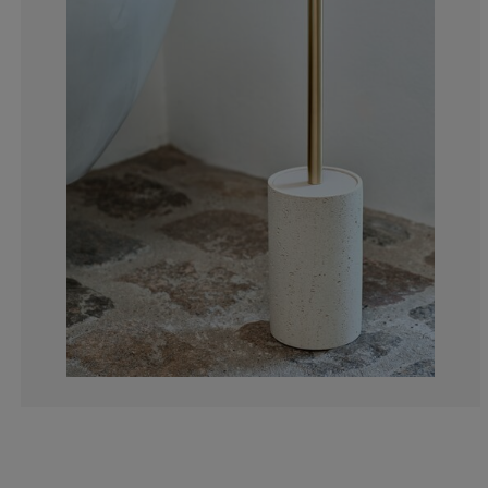
3.846153846153
7.692307692307
42.3076923076