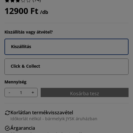
12900 Ft
/db
Kiszállítás vagy átvétel?
Kiszállítás
Click & Collect
Mennyiség
-
+
Kosárba tesz
Korlátlan termékvisszavétel
Időkorlát nélkül - bármelyik JYSK áruházban
Árgarancia