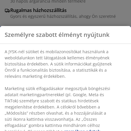
30 napos árgarancia minden termékre
Rugalmas házhozszállítás
Gyors és egyszerű házhozszállítás, ahogy Ön szeretné
100% pamut. S/M, L/XL méretekben.
SKU: 2812242
Részletes Adatok
Értékelések
(
74
)
Személyre szabott élményt nyújtunk