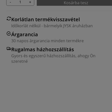
-
+
Kosárba tesz
Korlátlan termékvisszavétel
Időkorlát nélkül - bármelyik JYSK áruházban
Árgarancia
30 napos árgarancia minden termékre
Rugalmas házhozszállítás
Gyors és egyszerű házhozszállítás, ahogy Ön
szeretné