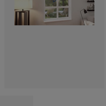
6.055646481178
3.927986906710
6.710310965630