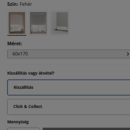
Szín
:
Fehér
396%
311%
114%
Méret
:
60x170
Kiszállítás vagy átvétel?
Kiszállítás
Click & Collect
Mennyiség