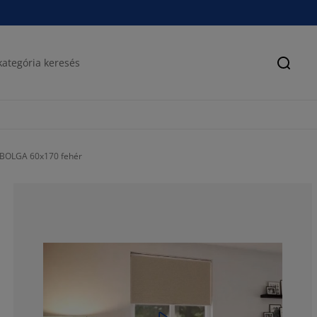
Keres
 BOLGA 60x170 fehér
66.77577741407
16.53027823240