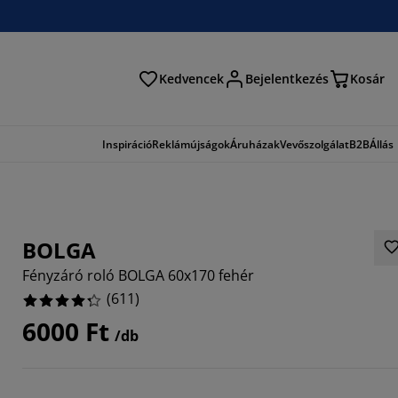
Kedvencek
Bejelentkezés
Kosár
és
Inspiráció
Reklámújságok
Áruházak
Vevőszolgálat
B2B
Állás
BOLGA
Fényzáró roló BOLGA 60x170 fehér
(
611
)
6000 Ft
/db
529%
589%