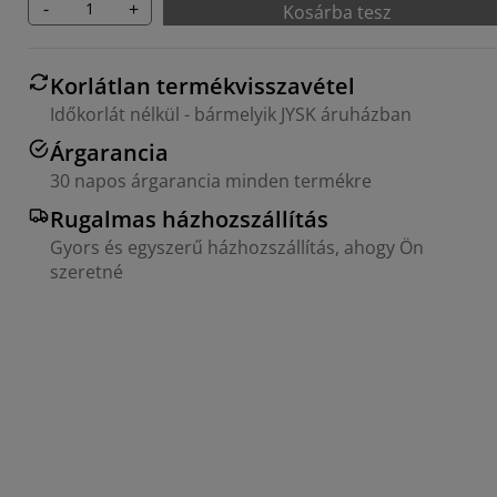
-
+
Kosárba tesz
Korlátlan termékvisszavétel
Időkorlát nélkül - bármelyik JYSK áruházban
Árgarancia
30 napos árgarancia minden termékre
Rugalmas házhozszállítás
Gyors és egyszerű házhozszállítás, ahogy Ön
szeretné