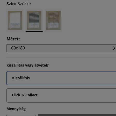
Szín
:
Szürke
666%
3335%
334%
Méret
:
60x180
Kiszállítás vagy átvétel?
Kiszállítás
Click & Collect
Mennyiség