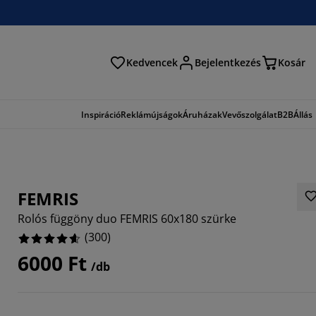
Kedvencek
Bejelentkezés
Kosár
és
Inspiráció
Reklámújságok
Áruházak
Vevőszolgálat
B2B
Állás
FEMRIS
Rolós függöny duo FEMRIS 60x180 szürke
(
300
)
6000 Ft
/db
667%