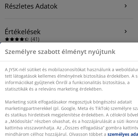
Marketing sütik elfogadásakor megosztjuk böngészési
Részletes Adatok
adatait marketingpartnerekkel (pl. Google, Meta és
TikTok) személyre szabott és statikus hirdetések
megjelenítése érdekében. A célokról bővebben a
„Módosítás” részben olvashat, és a hozzájárulását a
Értékelések
süti ikonra kattintva visszavonhatja. Az „Összes
(
41
)
elfogadása” gombra kattintva mindhárom célhoz
hozzájárul. Olvasson többet a
személyes adatok
gyűjtéséről és feldolgozásáról
, valamint a
süti
szabályzatunkról
.
Kiszállítás