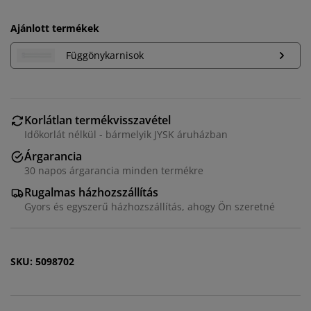
Ajánlott termékek
Függönykarnisok
Korlátlan termékvisszavétel
Időkorlát nélkül - bármelyik JYSK áruházban
Árgarancia
30 napos árgarancia minden termékre
Személyre szabott élményt nyújtunk
Rugalmas házhozszállítás
Gyors és egyszerű házhozszállítás, ahogy Ön szeretné
A JYSK-nél sütiket és mobilazonosítókat használunk a
weboldalunkon tett látogatások kellemes élményének
biztosítása érdekében. A sütik információkat gyűjtenek
SKU: 5098702
Önről a funkcionalitás biztosítása, a statisztikák és a
releváns marketing érdekében.