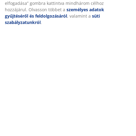
ikonra kattintva visszavonhatja. Az „Összes elfogadása”
gombra kattintva mindhárom célhoz hozzájárul.
Kiszállítás
Olvasson többet a
személyes adatok gyűjtéséről és
feldolgozásáról
, valamint a
süti szabályzatunkról
.