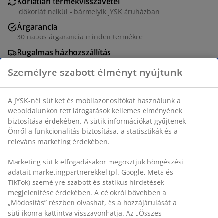
Korlátlan termékvisszavétel
Időkorlát nélkül - bármelyik JYSK áruházban
Árgarancia
30 napos árgarancia minden termékre
Rugalmas házhozszállítás
Gyors és egyszerű házhozszállítás, ahogy Ön szeretné
Személyre szabott élményt nyújtunk
SKU: 5237203
A JYSK-nél sütiket és mobilazonosítókat használunk a
weboldalunkon tett látogatások kellemes élményének
biztosítása érdekében. A sütik információkat gyűjtenek
Önről a funkcionalitás biztosítása, a statisztikák és a
Részletes Adatok
releváns marketing érdekében.
Marketing sütik elfogadásakor megosztjuk böngészési
adatait marketingpartnerekkel (pl. Google, Meta és
Értékelések
TikTok) személyre szabott és statikus hirdetések
(
0
)
megjelenítése érdekében. A célokról bővebben a
„Módosítás” részben olvashat, és a hozzájárulását a süti