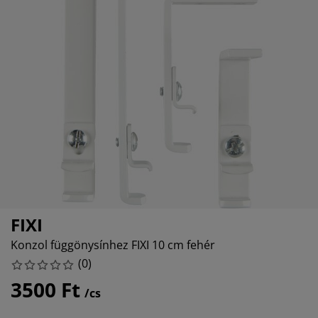
útorápolók és kiegészítők
ltéri világítás
epedők
gykeretek
lágítás
emping
uhásszekrények
gyalapok
áztartás
álószoba bútorok
gyrácsok
yerekszoba
yerek matracok
osási kiegészítők
yerekágyak
FIXI
Konzol függönysínhez FIXI 10 cm fehér
(
0
)
3500 Ft
/cs