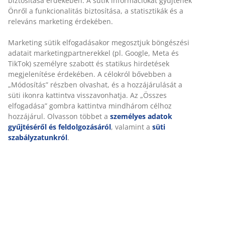
Alapítva 1979-ben Dániában.
biztosítása érdekében. A sütik információkat gyűjtenek
Önről a funkcionalitás biztosítása, a statisztikák és a
releváns marketing érdekében.
Marketing sütik elfogadásakor megosztjuk böngészési
adatait marketingpartnerekkel (pl. Google, Meta és
MATRAC SZAVATOSSÁG
TikTok) személyre szabott és statikus hirdetések
25 év szavatosság GOLD matracainkra.
megjelenítése érdekében. A célokról bővebben a
„Módosítás” részben olvashat, és a hozzájárulását a
süti ikonra kattintva visszavonhatja. Az „Összes
elfogadása” gombra kattintva mindhárom célhoz
hozzájárul. Olvasson többet a
személyes adatok
MINDIG ALACSONY ÁR
gyűjtéséről és feldolgozásáról
, valamint a
süti
Alacsony árú termékek széles választéka minden nap.
szabályzatunkról
.
10 000 Ft értékű JYSK ajándékkártyát
nyerhet