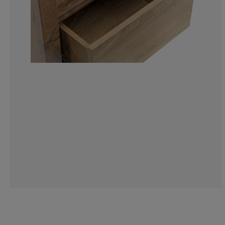
8.571428571428
2.380952380952
3.333333333333