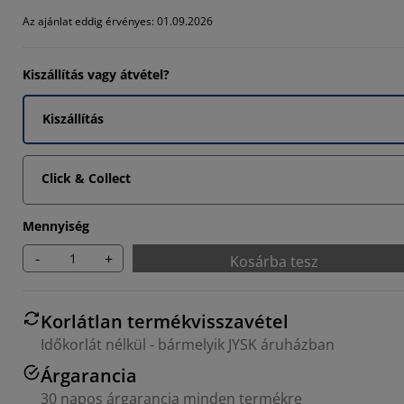
571%
Az ajánlat eddig érvényes: 01.09.2026
381%
Kiszállítás vagy átvétel?
3335%
Kiszállítás
Click & Collect
Mennyiség
-
+
Kosárba tesz
Korlátlan termékvisszavétel
Időkorlát nélkül - bármelyik JYSK áruházban
Árgarancia
30 napos árgarancia minden termékre