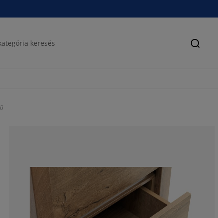
Keres
nű
65.71428571428
20%