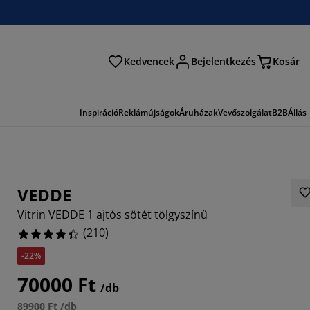
Kedvencek
Bejelentkezés
Kosár
és
Inspiráció
Reklámújságok
Áruházak
Vevőszolgálat
B2B
Állás
VEDDE
Vitrin VEDDE 1 ajtós sötét tölgyszínű
(
210
)
-22%
571%
70000 Ft
/db
89900 Ft /db