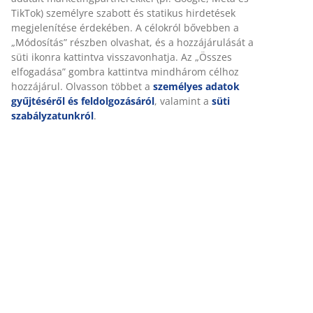
Értékelések
(
143
)
Személyre szabott élményt nyújtunk
Kiszállítás
A JYSK-nél sütiket és mobilazonosítókat használunk a weboldal
tett látogatások kellemes élményének biztosítása érdekében. A s
információkat gyűjtenek Önről a funkcionalitás biztosítása, a
statisztikák és a releváns marketing érdekében.
Marketing sütik elfogadásakor megosztjuk böngészési adatait
marketingpartnerekkel (pl. Google, Meta és TikTok) személyre sz
és statikus hirdetések megjelenítése érdekében. A célokról bőv
a „Módosítás” részben olvashat, és a hozzájárulását a süti ikonr
kattintva visszavonhatja. Az „Összes elfogadása” gombra kattint
mindhárom célhoz hozzájárul. Olvasson többet a
személyes ad
gyűjtéséről és feldolgozásáról
, valamint a
süti szabályzatunkró