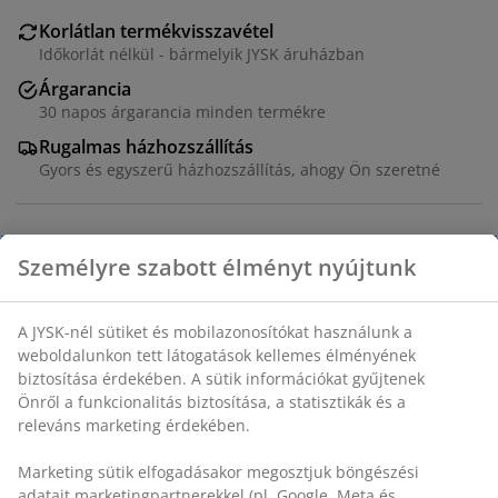
Korlátlan termékvisszavétel
Időkorlát nélkül - bármelyik JYSK áruházban
Árgarancia
30 napos árgarancia minden termékre
Rugalmas házhozszállítás
Gyors és egyszerű házhozszállítás, ahogy Ön szeretné
Dekor furnér. SZ118 x MA88 x MÉ35 cm
SKU: 3668177
Összeszerelési útmutató
Részletes Adatok