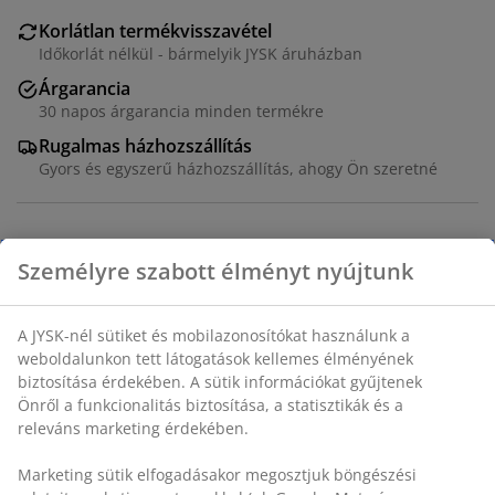
Korlátlan termékvisszavétel
Időkorlát nélkül - bármelyik JYSK áruházban
Árgarancia
30 napos árgarancia minden termékre
Rugalmas házhozszállítás
Gyors és egyszerű házhozszállítás, ahogy Ön szeretné
Dekor furnér. SZ181 x MA78 x MÉ48 cm
SKU: 3640328
Összeszerelési útmutató
Részletes Adatok