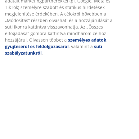
Értékelések
(
10
)
Kiszállítás
Személyre szabott élményt nyújtunk
A JYSK-nél sütiket és mobilazonosítókat használunk a weboldalu
látogatások kellemes élményének biztosítása érdekében. A sütik
információkat gyűjtenek Önről a funkcionalitás biztosítása, a stat
releváns marketing érdekében.