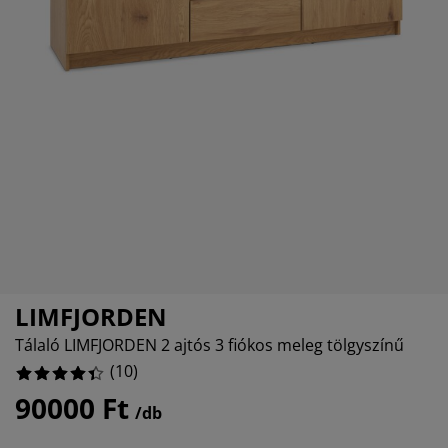
torápolók és kiegészítők
ltéri világítás
20%
pedők
ykeretek
lágítás
0%
mping
hásszekrények
yalapok
ztartás
0%
lószoba bútorok
yrácsok
erekszoba
10%
erek matracok
sási kiegészítők
erekágyak
LIMFJORDEN
Tálaló LIMFJORDEN 2 ajtós 3 fiókos meleg tölgyszínű
(
10
)
90000 Ft
/db