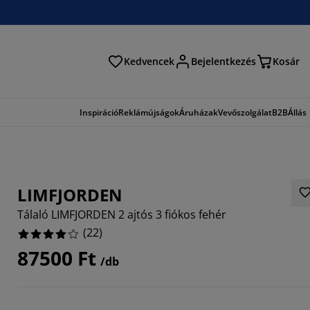
Kedvencek
Bejelentkezés
Kosár
és
Inspiráció
Reklámújságok
Áruházak
Vevőszolgálat
B2B
Állás
LIMFJORDEN
Tálaló LIMFJORDEN 2 ajtós 3 fiókos fehér
(
22
)
87500 Ft
/db
0909%
2727%