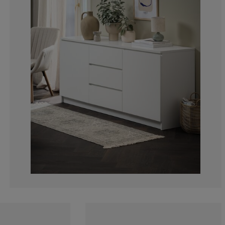
4.54545454545
0%
13.63636363636