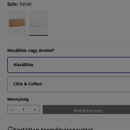
Szín
:
Fehér
4546%
3635%
Kiszállítás vagy átvétel?
Kiszállítás
Click & Collect
Mennyiség
-
+
Kosárba tesz
Korlátlan termékvisszavétel