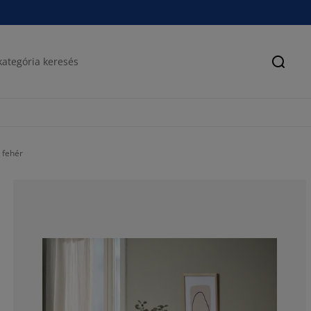
Keres
 fehér
59.0909090909
22.72727272727