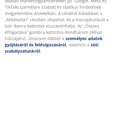
Értékelések
(
15
)
Kiszállítás
Személyre szabott élményt nyújtunk
A JYSK-nél sütiket és mobilazonosítókat használunk a weboldalu
látogatások kellemes élményének biztosítása érdekében. A sütik
információkat gyűjtenek Önről a funkcionalitás biztosítása, a stat
releváns marketing érdekében.