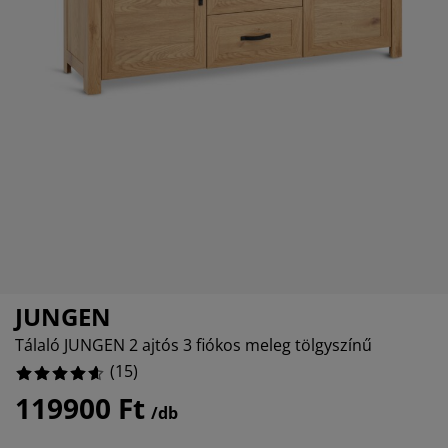
torápolók és kiegészítők
ltéri világítás
26.666666666666668%
pedők
ykeretek
lágítás
6.666666666666667%
mping
hásszekrények
yalapok
ztartás
0%
lószoba bútorok
yrácsok
erekszoba
0%
erek matracok
sási kiegészítők
erekágyak
JUNGEN
Tálaló JUNGEN 2 ajtós 3 fiókos meleg tölgyszínű
(
15
)
119900 Ft
/db