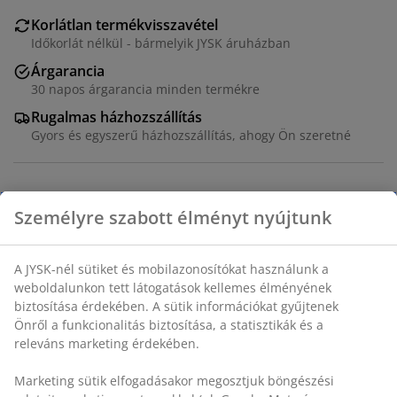
Korlátlan termékvisszavétel
Időkorlát nélkül - bármelyik JYSK áruházban
Árgarancia
30 napos árgarancia minden termékre
Rugalmas házhozszállítás
Gyors és egyszerű házhozszállítás, ahogy Ön szeretné
Dekor furnér. SZ165 x MA85 x MÉ44 cm
SKU: 3640322
Összeszerelési útmutató
Részletes Adatok