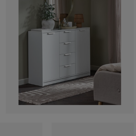
5%
0%
5%