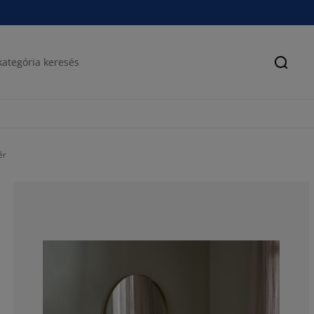
Keres
ér
70%
20%