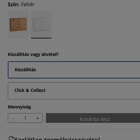
Szín
:
Fehér
Kiszállítás vagy átvétel?
Kiszállítás
Click & Collect
Mennyiség
-
+
Kosárba tesz
Korlátlan termékvisszavétel