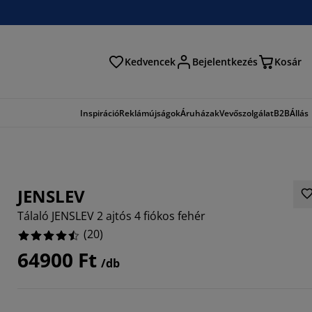
Kedvencek
Bejelentkezés
Kosár
és
Inspiráció
Reklámújságok
Áruházak
Vevőszolgálat
B2B
Állás
JENSLEV
Tálaló JENSLEV 2 ajtós 4 fiókos fehér
(
20
)
64900 Ft
/db