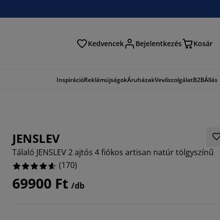
Kedvencek
Bejelentkezés
Kosár
és
Inspiráció
Reklámújságok
Áruházak
Vevőszolgálat
B2B
Állás
JENSLEV
Tálaló JENSLEV 2 ajtós 4 fiókos artisan natúr tölgyszínű
(
170
)
69900 Ft
/db
765%
5295%