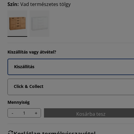
Szín
:
Vad természetes tölgy
8822%
9411%
235%
Kiszállítás vagy átvétel?
Kiszállítás
Click & Collect
Mennyiség
-
+
Kosárba tesz
Korlátlan termékvisszavétel