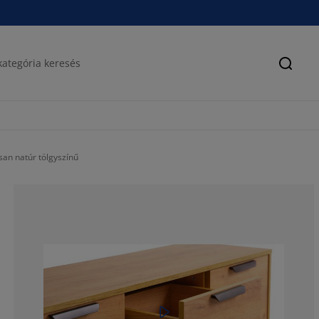
Keres
isan natúr tölgyszínű
80.58823529411
11.17647058823