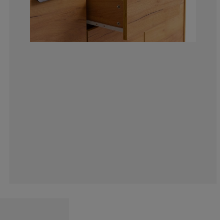
3.529411764705
1.764705882352
2.941176470588