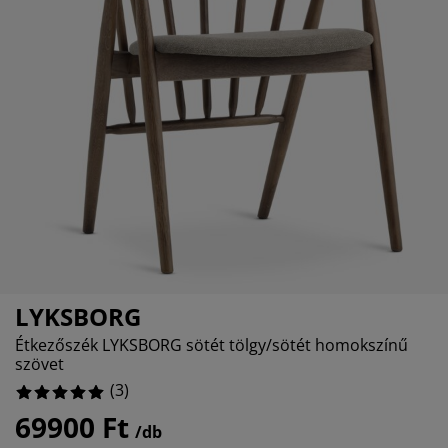
útorápolók és kiegészítők
ltéri világítás
epedők
gykeretek
lágítás
emping
uhásszekrények
gyalapok
áztartás
álószoba bútorok
gyrácsok
yerekszoba
yerek matracok
osási kiegészítők
yerekágyak
LYKSBORG
Étkezőszék LYKSBORG sötét tölgy/sötét homokszínű
szövet
(
3
)
69900 Ft
/db