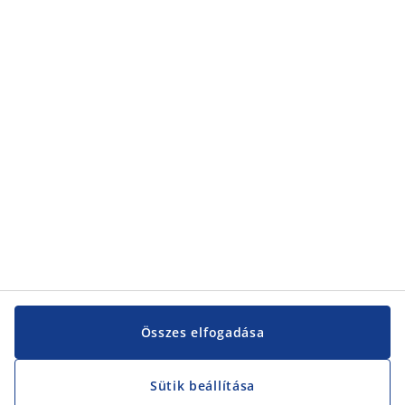
Kategóriák
Kategóriák
Vevőszolgálat
Vevőszolgálat
JYSK
JYSK
KÖZPONTI IRODA
JYSK követése
Összes elfogadása
Sütik beállítása