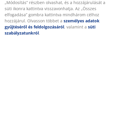
„Módosítás” részben olvashat, és a hozzájárulását a
süti ikonra kattintva visszavonhatja. Az „Összes
elfogadása” gombra kattintva mindhárom célhoz
Értékelések
hozzájárul. Olvasson többet a
személyes adatok
(
3
)
gyűjtéséről és feldolgozásáról
, valamint a
süti
szabályzatunkról
.
Kiszállítás