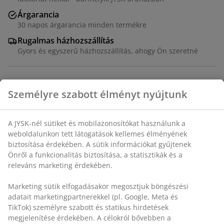
Árgarancia
30 napos árgarancia minden termékre
Rugalmas házhozszállítás
Gyors és egyszerű házhozszállítás, ahogy Ön szeretné
Személyre szabott élményt nyújtunk
Étkezőszék karfákkal, amelyek további alátámasztást és
kényelmet biztosítanak. Sötét homokszínű szövettel
párnázott üléssel. Tömör, sötét tölgy váz ívelt
A JYSK-nél sütiket és mobilazonosítókat használunk a
háttámlával.
weboldalunkon tett látogatások kellemes élményének
biztosítása érdekében. A sütik információkat gyűjtenek
SKU: 3640296
Önről a funkcionalitás biztosítása, a statisztikák és a
releváns marketing érdekében.
Összeszerelési útmutató
Marketing sütik elfogadásakor megosztjuk böngészési
adatait marketingpartnerekkel (pl. Google, Meta és
TikTok) személyre szabott és statikus hirdetések
Részletes Adatok
megjelenítése érdekében. A célokról bővebben a