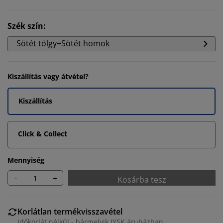
Szék szín
:
Sötét tölgy+Sötét homok
Kiszállítás vagy átvétel?
Kiszállítás
Click & Collect
Mennyiség
-
+
Kosárba tesz
Korlátlan termékvisszavétel
Időkorlát nélkül - bármelyik JYSK áruházban