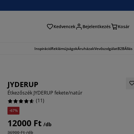
Kedvencek
Bejelentkezés
Kosár
és
Inspiráció
Reklámújságok
Áruházak
Vevőszolgálat
B2B
Állás
JYDERUP
Étkezőszék JYDERUP fekete/natúr
(
11
)
-67%
8183%
12000 Ft
/db
9092%
36900 Ft /db