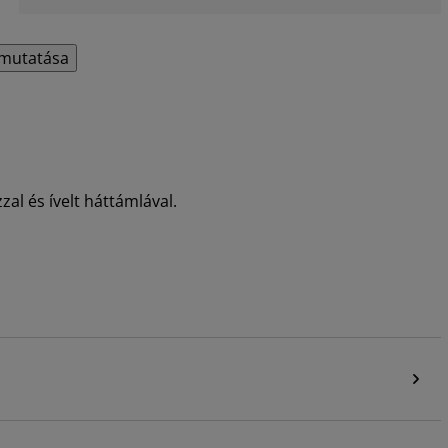
mutatása
zal és ívelt háttámlával.