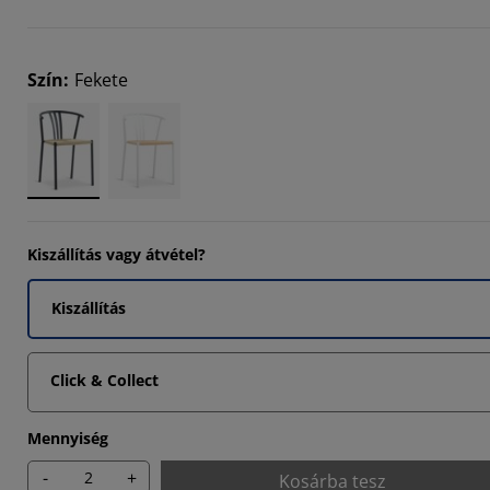
9092%
Szín
:
Fekete
Kiszállítás vagy átvétel?
Kiszállítás
Click & Collect
Mennyiség
-
+
Kosárba tesz