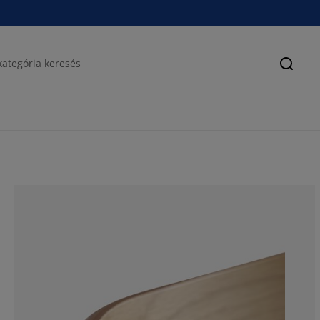
Keres
56.04395604395
13.18681318681