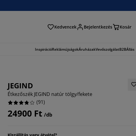
Kedvencek
Bejelentkezés
Kosár
és
Inspiráció
Reklámújságok
Áruházak
Vevőszolgálat
B2B
Állás
JEGIND
Étkezőszék JEGIND natúr tölgy/fekete
(
91
)
24900 Ft
/db
6044%
3188%
Kiszállítás vagy átvétel?