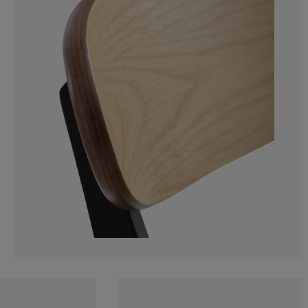
5.494505494505
7.692307692307
17.58241758241