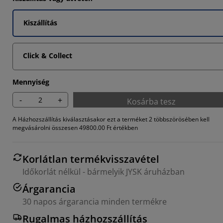
4945%
Kiszállítás
6925%
7584%
Click & Collect
Mennyiség
-
+
Kosárba tesz
A Házhozszállítás kiválasztásakor ezt a terméket 2 többszörösében kell
megvásárolni összesen 49800.00 Ft értékben
Korlátlan termékvisszavétel
Időkorlát nélkül - bármelyik JYSK áruházban
Árgarancia
30 napos árgarancia minden termékre
Rugalmas házhozszállítás