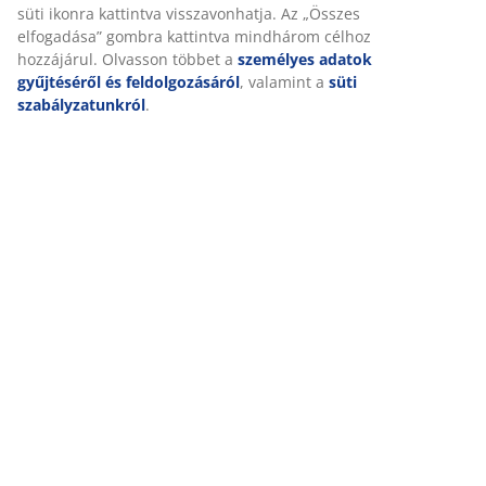
süti ikonra kattintva visszavonhatja. Az „Összes
elfogadása” gombra kattintva mindhárom célhoz
hozzájárul. Olvasson többet a
személyes adatok
gyűjtéséről és feldolgozásáról
, valamint a
süti
szabályzatunkról
.