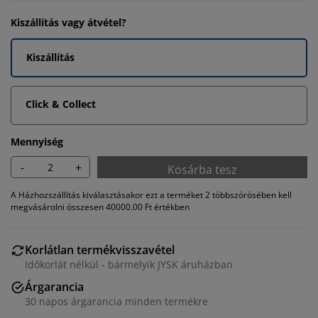
Kiszállítás vagy átvétel?
Kiszállítás
Click & Collect
Mennyiség
-
+
Kosárba tesz
A Házhozszállítás kiválasztásakor ezt a terméket 2 többszörösében kell
megvásárolni összesen 40000.00 Ft értékben
Korlátlan termékvisszavétel
Időkorlát nélkül - bármelyik JYSK áruházban
Árgarancia
30 napos árgarancia minden termékre