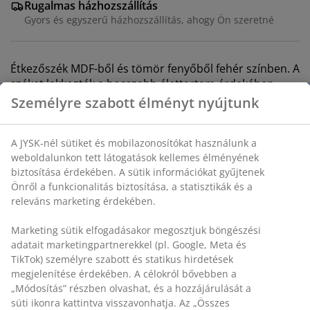
Rugalmas házhozszállítás
Gyors és egyszerű házhozszállítás, ahogy Ön szeretné
Étkezőszék MDF-ből és tömör fenyőből fehér színben. A
széket lakkozták a hosszabb élettartam érdekében.
SKU: 3640147
Összeszerelési útmutató
Részletes Adatok
Értékelések
(
517
)
Személyre szabott élményt nyújtunk