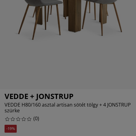
torápolók és kiegészítők
ltéri világítás
pedők
ykeretek
lágítás
mping
hásszekrények
yalapok
ztartás
lószoba bútorok
yrácsok
erekszoba
erek matracok
sási kiegészítők
erekágyak
VEDDE + JONSTRUP
VEDDE H80/160 asztal artisan sötét tölgy + 4 JONSTRUP
szürke
(
0
)
-19%