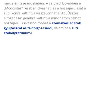
Személyre szabott élményt nyújtunk
Részletes Adatok
A JYSK-nél sütiket és mobilazonosítókat használunk a
weboldalunkon tett látogatások kellemes élményének biztosítás
érdekében. A sütik információkat gyűjtenek Önről a funkcionalit
Értékelések
biztosítása, a statisztikák és a releváns marketing érdekében.
(
0
)
Marketing sütik elfogadásakor megosztjuk böngészési adatait
marketingpartnerekkel (pl. Google, Meta és TikTok) személyre
szabott és statikus hirdetések megjelenítése érdekében. A célok
Kiszállítás
bővebben a „Módosítás” részben olvashat, és a hozzájárulását a
süti ikonra kattintva visszavonhatja. Az „Összes elfogadása”
gombra kattintva mindhárom célhoz hozzájárul. Olvasson többe
személyes adatok gyűjtéséről és feldolgozásáról
, valamint a
sü
szabályzatunkról
.