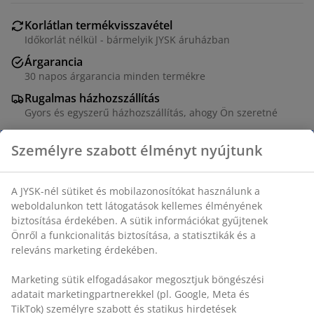
Korlátlan termékvisszavétel
Időkorlát nélkül - bármelyik JYSK áruházban
Árgarancia
30 napos árgarancia minden termékre
Rugalmas házhozszállítás
Gyors és egyszerű házhozszállítás, ahogy Ön szeretné
Asztal: Dekor furnér. A felhajtható vendéglappal
könnyen megduplázható az asztallap mérete. SZ80 x
H80/160 x MA76 cm. Szék: Szövet és acél.
SKU: S000030
A csomag a következő cikkekből áll