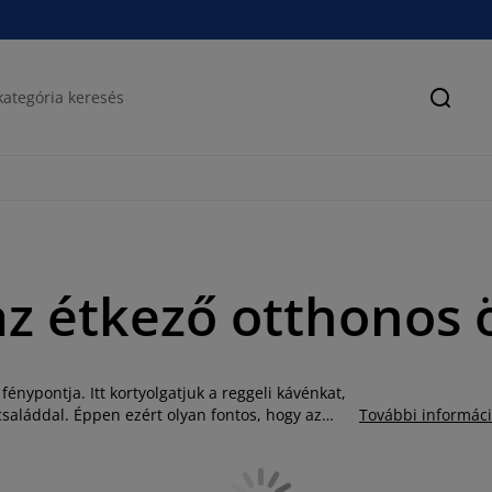
Keres
az étkező otthonos 
fénypontja. Itt kortyolgatjuk a reggeli kávénkat,
családdal. Éppen ezért olyan fontos, hogy az
További informác
 család minden tagja számára. Amennyiben nem
zőasztalához, esetleg csak biztosra szeretne
éka remek étkezőgarnitúrákat kínál Önnek, ennek