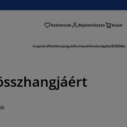
Kedvencek
Bejelentkezés
Kosár
és
Inspiráció
Reklámújságok
Áruházak
Vevőszolgálat
B2B
Állás
összhangjáért
iók