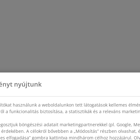
ényt nyújtunk
sítókat használunk a weboldalunkon tett látogatások kellemes élmé
ől a funkcionalitás biztosítása, a statisztikák és a releváns market
gosztjuk böngészési adatait marketingpartnerekkel (pl. Google, Met
 érdekében. A célokról bővebben a „Módosítás” részben olvashat, és
szes elfogadása” gombra kattintva mindhárom célhoz hozzájárul. O