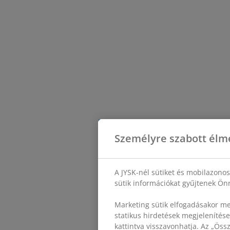
Személyre szabott élm
A JYSK-nél sütiket és mobilazono
sütik információkat gyűjtenek Önr
Marketing sütik elfogadásakor me
statikus hirdetések megjelenítése
kattintva visszavonhatja. Az „Ös