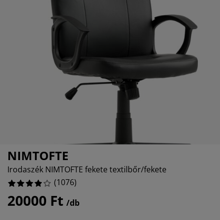
útorápolók és kiegészítők
ltéri világítás
epedők
gykeretek
lágítás
%
emping
uhásszekrények
gyalapok
áztartás
álószoba bútorok
gyrácsok
yerekszoba
%
yerek matracok
osási kiegészítők
yerekágyak
NIMTOFTE
Irodaszék NIMTOFTE fekete textilbőr/fekete
(
1076
)
20000 Ft
/db