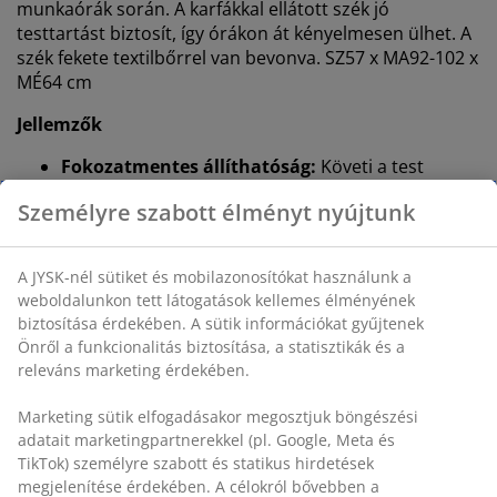
munkaórák során. A karfákkal ellátott szék jó
testtartást biztosít, így órákon át kényelmesen ülhet. A
szék fekete textilbőrrel van bevonva. SZ57 x MA92-102 x
MÉ64 cm
Jellemzők
Fokozatmentes állíthatóság:
Követi a test
mozgását
Személyre szabott élményt nyújtunk
Döntés függőleges pozícióban zárható:
Zárja a
széket a stabil testtartásért
A JYSK-nél sütiket és mobilazonosítókat használunk a
Állítható magasság:
Állítsa a magasságához és
weboldalunkon tett látogatások kellemes élményének
testtartásához
biztosítása érdekében. A sütik információkat gyűjtenek
Önről a funkcionalitás biztosítása, a statisztikák és a
Biztonsági görgők:
Automatikusan lezárnak,
releváns marketing érdekében.
amikor a szék nincsen használatban
Marketing sütik elfogadásakor megosztjuk böngészési
Textilbőr:
Foltálló és
egyszerű takarítani
adatait marketingpartnerekkel (pl. Google, Meta és
TikTok) személyre szabott és statikus hirdetések
Fokozatmentes állíthatóság
megjelenítése érdekében. A célokról bővebben a
A fokozatmentes döntésmechanizmus lehetővé teszi,