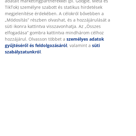
Önről a funkcionalitás biztosítása, a statisztikák és a
releváns marketing érdekében.
Értékelések
Marketing sütik elfogadásakor megosztjuk böngészési
(
7
)
adatait marketingpartnerekkel (pl. Google, Meta és TikTok)
személyre szabott és statikus hirdetések megjelenítése
érdekében. A célokról bővebben a „Módosítás” részben
olvashat, és a hozzájárulását a süti ikonra kattintva
Kiszállítás
visszavonhatja. Az „Összes elfogadása” gombra kattintva
mindhárom célhoz hozzájárul. Olvasson többet a
személyes adatok gyűjtéséről és feldolgozásáról
,
valamint a
süti szabályzatunkról
.