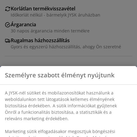
Korlátlan termékvisszavétel
Időkorlát nélkül - bármelyik JYSK áruházban
Árgarancia
30 napos árgarancia minden termékre
Rugalmas házhozszállítás
Gyors és egyszerű házhozszállítás, ahogy Ön szeretné
Dekor furnér. SZ40 x H100 x MA75 cm
SKU: 3630135
Személyre szabott élményt nyújtunk
Összeszerelési útmutató
A JYSK-nél sütiket és mobilazonosítókat használunk a
weboldalunkon tett látogatások kellemes élményének
Részletes Adatok
biztosítása érdekében. A sütik információkat gyűjtenek