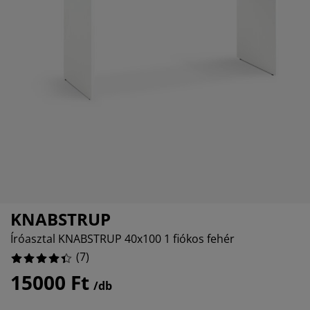
torápolók és kiegészítők
ltéri világítás
epedők
ykeretek
lágítás
emping
uhásszekrények
yalapok
ztartás
lószoba bútorok
yrácsok
yerekszoba
714285%
erek matracok
sási kiegészítők
yerekágyak
KNABSTRUP
Íróasztal KNABSTRUP 40x100 1 fiókos fehér
(
7
)
15000 Ft
/db