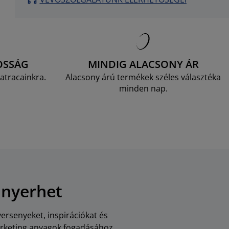
OSSÁG
MINDIG ALACSONY ÁR
atracainkra.
Alacsony árú termékek széles választéka
minden nap.
 nyerhet
versenyeket, inspirációkat és
arketing anyagok fogadásához,