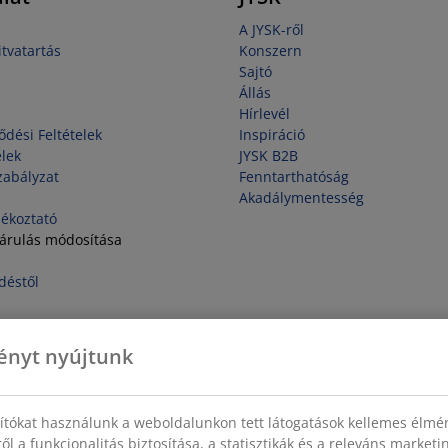
A JYSK-ről
tvatartás
Konszern
Sajtó
Állás
Hírlevél
ődési Feltételek
Inspiráció
elek
JYSK B2B
zabályzat
Fenntarthatóság
Akadálymentesség
jékoztató
járulás módosítása
déstől
ényt nyújtunk
sítókat használunk a weboldalunkon tett látogatások kellemes élmé
ől a funkcionalitás biztosítása, a statisztikák és a releváns market