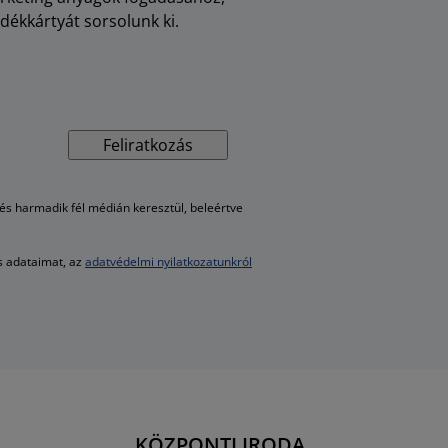
dékkártyát sorsolunk ki.
Feliratkozás
s harmadik fél médián keresztül, beleértve
es adataimat, az
adatvédelmi nyilatkozatunkról
KÖZPONTI IRODA