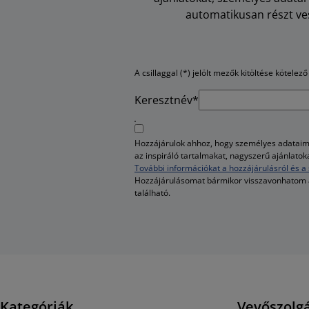
automatikusan részt ves
A csillaggal (*) jelölt mezők kitöltése kötelező
Keresztnév*
Hozzájárulok ahhoz, hogy személyes adataim 
az inspiráló tartalmakat, nagyszerű ajánlato
További információkat a hozzájárulásról és a 
Hozzájárulásomat bármikor visszavonhatom
található.
Kategóriák
Vevőszolgá