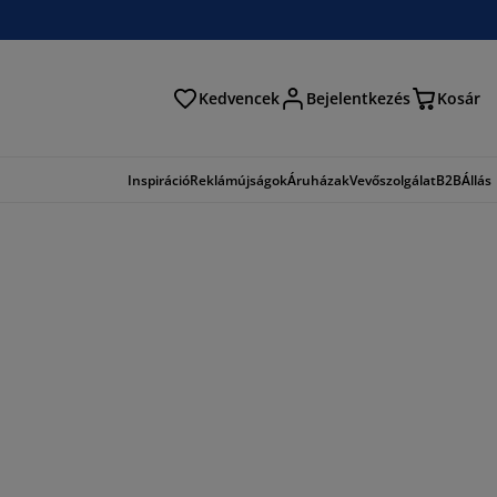
Kedvencek
Bejelentkezés
Kosár
és
Inspiráció
Reklámújságok
Áruházak
Vevőszolgálat
B2B
Állás