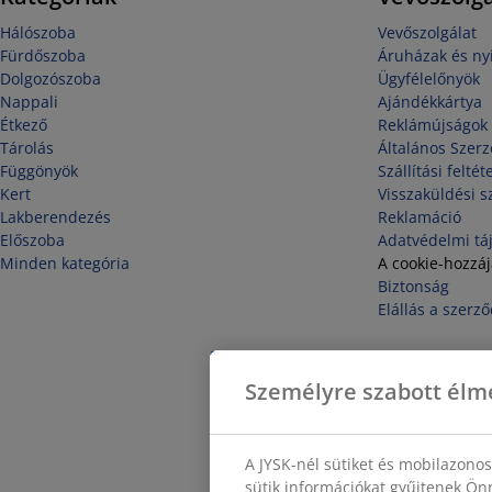
Hálószoba
Vevőszolgálat
Fürdőszoba
Áruházak és nyi
Dolgozószoba
Ügyfélelőnyök
Nappali
Ajándékkártya
Étkező
Reklámújságok
Tárolás
Általános Szerz
Függönyök
Szállítási feltét
Kert
Visszaküldési s
Lakberendezés
Reklamáció
Előszoba
Adatvédelmi tá
Minden kategória
A cookie-hozzá
Biztonság
Elállás a szerző
Személyre szabott élm
A JYSK-nél sütiket és mobilazono
sütik információkat gyűjtenek Önr