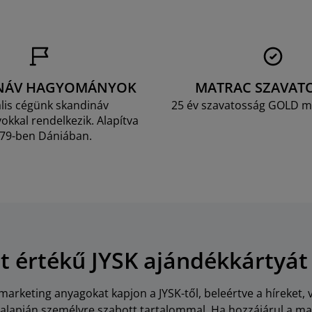
NÁV HAGYOMÁNYOK
MATRAC SZAVAT
lis cégünk skandináv
25 év szavatosság GOLD m
kkal rendelkezik. Alapítva
79-ben Dániában.
Ft értékű JYSK ajándékkártyát
arketing anyagokat kapjon a JYSK-től, beleértve a híreket, 
i alapján személyre szabott tartalommal. Ha hozzájárul a m