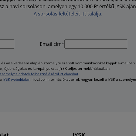
z a havi sorsoláson, amelyen egy 10 000 Ft értékű JYSK aján
A sorsolás feltételeit itt találja.
Email cím*
és viselkedésem alapján személyre szabott kommunikációkat kapjak e-mailben é
kat, újdonságokat és kampányokat a JYSK teljes termékkínálatában.
személyes adatok felhasználásáról itt olvashat
.
 a
JYSK weboldalán
. További információkat arról, hogyan kezeli a JYSK a személy
lat
JYSK