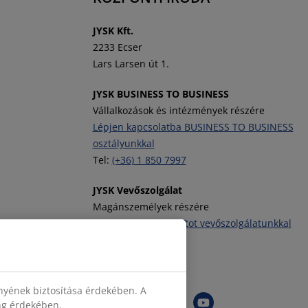
J
YSK Kft.
2233 Ecser
Lars Larsen út 1.
JYSK BUSINESS TO BUSINESS
Vállalkozások és intézmények részére
Lépjen kapcsolatba BUSINESS TO BUSINESS
osztályunkkal
Tel:
(+36) 1 850 7997
JYSK Vevőszolgálat
Magánszemélyek részére
Vegye fel a kapcsolatot vevőszolgálatunkkal
Tel:
(+36) 1 701 4222
JYSK követése
nyének biztosítása érdekében. A
ing érdekében.