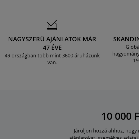
NAGYSZERŰ AJÁNLATOK MÁR
SKANDI
47 ÉVE
Globá
hagyományo
49 országban több mint 3600 áruházunk
19
van.
10 000 
Járuljon hozzá ahhoz, hogy m
ajánlatokat, személyes adata