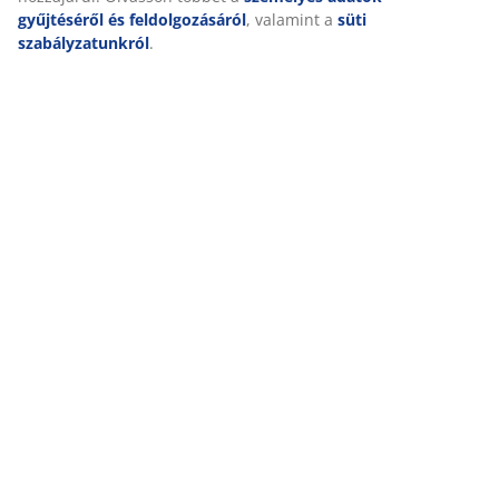
gyűjtéséről és feldolgozásáról
, valamint a
süti
szabályzatunkról
.
NAGYSZERŰ AJÁNLATOK MÁR 47 ÉVE
49 országban több mint 3600 áruházunk van.
SKANDINÁV HAGYOMÁNYOK
Globális cégünk skandináv hagyományokkal rendelkezik.
Alapítva 1979-ben Dániában.
MATRAC SZAVATOSSÁG
25 év szavatosság GOLD matracainkra.