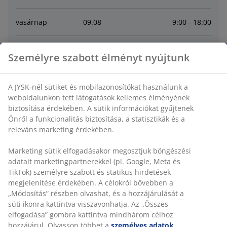
vasárnap
09
.
08
9:00 - 18:00
hétfő
10
.
08
9:00 - 19:00
Személyre szabott élményt nyújtunk
kedd
11
.
08
9:00 - 19:00
A JYSK-nél sütiket és mobilazonosítókat használunk a
weboldalunkon tett látogatások kellemes élményének
szerda
12
.
08
9:00 - 19:00
biztosítása érdekében. A sütik információkat gyűjtenek
Önről a funkcionalitás biztosítása, a statisztikák és a
releváns marketing érdekében.
csütörtök
13
.
08
9:00 - 19:00
Marketing sütik elfogadásakor megosztjuk böngészési
péntek
14
.
08
9:00 - 19:00
adatait marketingpartnerekkel (pl. Google, Meta és
TikTok) személyre szabott és statikus hirdetések
megjelenítése érdekében. A célokról bővebben a
Contact
„Módosítás” részben olvashat, és a hozzájárulását a
süti ikonra kattintva visszavonhatja. Az „Összes
elfogadása” gombra kattintva mindhárom célhoz
VEVŐSZOLGÁLATUNK ELÉRHETŐSÉGEI
hozzájárul. Olvasson többet a
személyes adatok