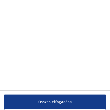
Kategóriák
Kategóriák
Vevőszolgálat
Vevőszolgálat
JYSK
JYSK
KÖZPONTI IRODA
JYSK követése
Összes elfogadása