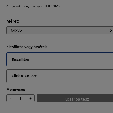
5154%
Az ajánlat eddig érvényes: 01.09.2026
935%
Méret
:
2902%
64x95
Kiszállítás vagy átvétel?
Kiszállítás
Click & Collect
Mennyiség
-
+
Kosárba tesz