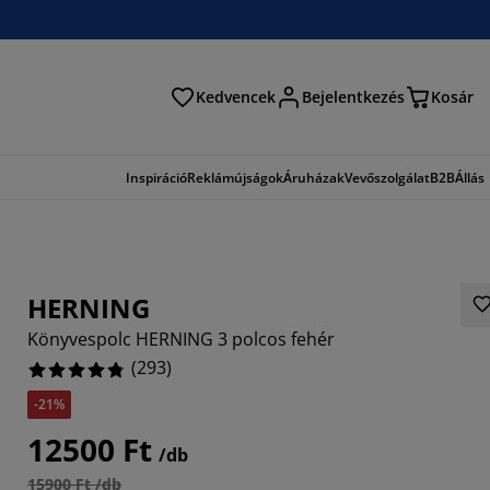
Kedvencek
Bejelentkezés
Kosár
és
Inspiráció
Reklámújságok
Áruházak
Vevőszolgálat
B2B
Állás
HERNING
Könyvespolc HERNING 3 polcos fehér
(
293
)
-21%
714%
12500 Ft
/db
126%
15900 Ft /db