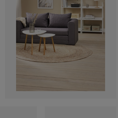
2.389078498293
1.023890784982
0.682593856655