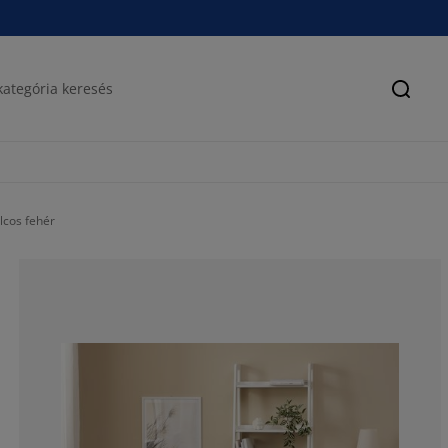
Keres
lcos fehér
87.37201365187
8.532423208191