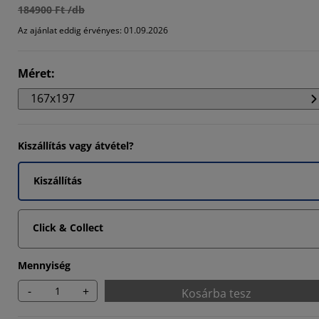
184900 Ft /db
5055%
Az ajánlat eddig érvényes: 01.09.2026
308%
142%
Méret
:
167x197
Kiszállítás vagy átvétel?
Kiszállítás
Click & Collect
Mennyiség
-
+
Kosárba tesz