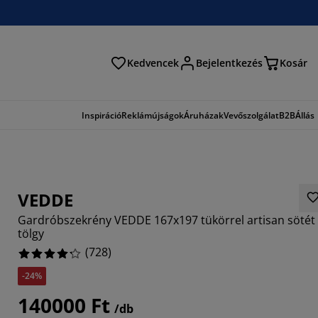
Kedvencek
Bejelentkezés
Kosár
és
Inspiráció
Reklámújságok
Áruházak
Vevőszolgálat
B2B
Állás
VEDDE
Gardróbszekrény VEDDE 167x197 tükörrel artisan sötét
tölgy
(
728
)
-24%
791%
140000 Ft
813%
/db