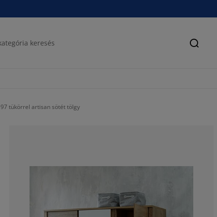
Keres
 tükörrel artisan sötét tölgy
62.91208791208
18.13186813186