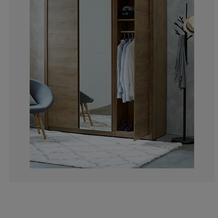
7.005494505494
4.807692307692
7.142857142857